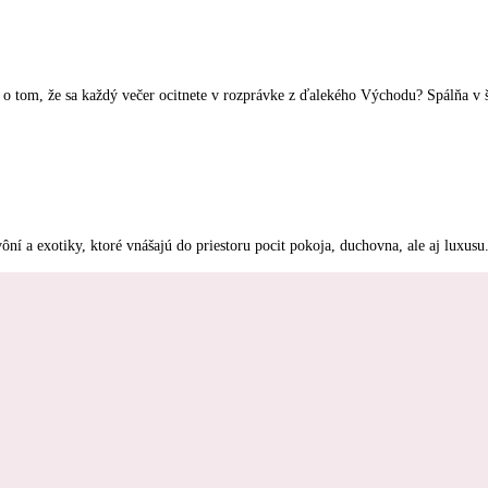
e o tom, že sa každý večer ocitnete v rozprávke z ďalekého Východu? Spálňa v št
, vôní a exotiky, ktoré vnášajú do priestoru pocit pokoja, duchovna, ale aj lux