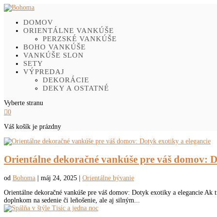
DOMOV
ORIENTÁLNE VANKÚŠE
PERZSKÉ VANKÚŠE
BOHO VANKÚŠE
VANKÚŠE SLON
SETY
VÝPREDAJ
DEKORÁCIE
DEKY A OSTATNÉ
Vyberte stranu

0
Váš košík je prázdny
Orientálne dekoračné vankúše pre váš domov: Do
od
Bohoma
|
máj 24, 2025
|
Orientálne bývanie
Orientálne dekoračné vankúše pre váš domov: Dotyk exotiky a elegancie Ak túž
doplnkom na sedenie či leňošenie, ale aj silným...