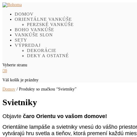
DOMOV
ORIENTÁLNE VANKÚŠE
PERZSKÉ VANKÚŠE
BOHO VANKÚŠE
VANKÚŠE SLON
SETY
VÝPREDAJ
DEKORÁCIE
DEKY A OSTATNÉ
Vyberte stranu

0
Váš košík je prázdny
Domov
/ Produkty so značkou “Svietniky”
Svietniky
Objavte
čaro Orientu vo vašom domove!
Orientálne lampáše a svietniky vnesú do vášho priest
vytvárajú hru svetla a tieňov, ktorá premení každú mie