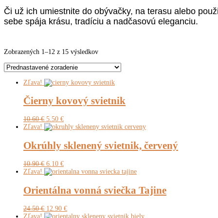
Či už ich umiestnite do obývačky, na terasu alebo použi
sebe spája krásu, tradíciu a nadčasovú eleganciu.
Zobrazených 1–12 z 15 výsledkov
Zľava!
Čierny kovový svietnik
Pôvodná
Aktuálna
10.60
€
5.50
€
cena
cena
Zľava!
bola:
je:
10.60 €.
5.50 €.
Okrúhly sklenený svietnik, červený
Pôvodná
Aktuálna
10.90
€
6.10
€
cena
cena
Zľava!
bola:
je:
10.90 €.
6.10 €.
Orientálna vonná sviečka Tajine
Pôvodná
Aktuálna
24.50
€
12.90
€
cena
cena
Zľava!