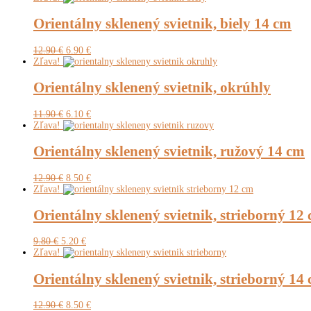
bola:
je:
24.50 €.
12.90 €.
Orientálny sklenený svietnik, biely 14 cm
Pôvodná
Aktuálna
12.90
€
6.90
€
cena
cena
Zľava!
bola:
je:
12.90 €.
6.90 €.
Orientálny sklenený svietnik, okrúhly
Pôvodná
Aktuálna
11.90
€
6.10
€
cena
cena
Zľava!
bola:
je:
11.90 €.
6.10 €.
Orientálny sklenený svietnik, ružový 14 cm
Pôvodná
Aktuálna
12.90
€
8.50
€
cena
cena
Zľava!
bola:
je:
12.90 €.
8.50 €.
Orientálny sklenený svietnik, strieborný 12
Pôvodná
Aktuálna
9.80
€
5.20
€
cena
cena
Zľava!
bola:
je:
9.80 €.
5.20 €.
Orientálny sklenený svietnik, strieborný 14
Pôvodná
Aktuálna
12.90
€
8.50
€