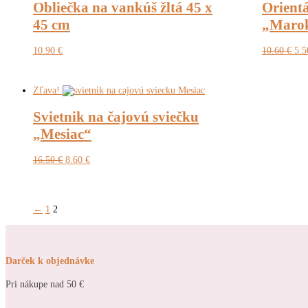
Obliečka na vankúš žltá 45 x
Orientá
45 cm
„Maro
Pôv
10.90
€
10.60
€
5.
cen
bol
10.
Zľava!
Svietnik na čajovú sviečku
„Mesiac“
Pôvodná
Aktuálna
16.50
€
8.60
€
cena
cena
bola:
je:
16.50 €.
8.60 €.
←
1
2
Darček k objednávke
Pri nákupe nad 50 €