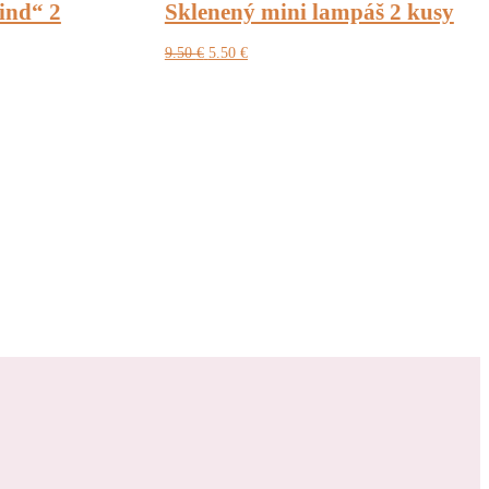
ind“ 2
Sklenený mini lampáš 2 kusy
Pôvodná
Aktuálna
9.50
€
5.50
€
cena
cena
bola:
je:
9.50 €.
5.50 €.