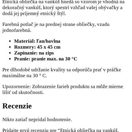
Etnická obliečka na vankúš hnedá so vzorom je vhodná na
dekoračný vankúš, ktorý spestrí vzhľad vašej obývačky a
dodá jej príjemný etnický štýl.
Farebná potlač je na prednej strane obliečky, vzadu
jednofarebná.
Materiál: ľan/bavlna
Rozmery: 45 x 45 cm
Zapínanie: na zips
Pranie: pranie max. na 30 °C
Pre dlhodobé udržanie kvality sa odporúča prať v práčke
maximálne na 30 ° C.
Upozornenie: Zobrazenie farieb produktu sa môže mierne
líšiť od skutočnosti.
Recenzie
Nikto zatiaľ nepridal hodnotenie.
Pridajte prvú recenziu pre “Etnická obliečka na vankúš,