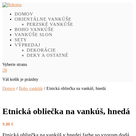
DOMOV
ORIENTÁLNE VANKÚŠE
PERZSKÉ VANKÚŠE
BOHO VANKÚŠE
VANKÚŠE SLON
SETY
VÝPREDAJ
DEKORÁCIE
DEKY A OSTATNÉ
Vyberte stranu

0
Váš košík je prázdny
Domov
/
Boho vankúše
/ Etnická obliečka na vankúš, hnedá
Etnická obliečka na vankúš, hnedá
9.80
€
Etnická obliečka na vankúš v hnedej farbe so vzorom dodá