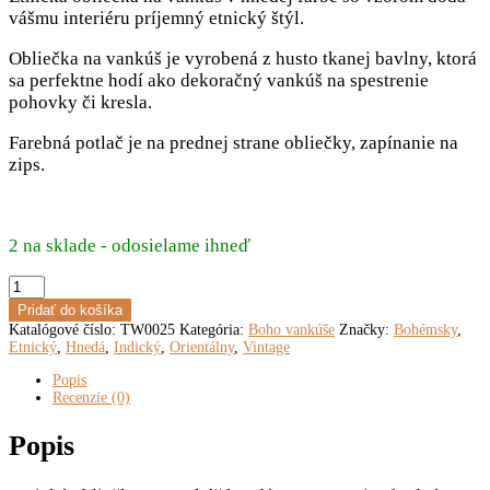
vášmu interiéru príjemný etnický štýl.
Obliečka na vankúš je vyrobená z husto tkanej bavlny, ktorá
sa perfektne hodí ako dekoračný vankúš na spestrenie
pohovky či kresla.
Farebná potlač je na prednej strane obliečky, zapínanie na
zips.
2 na sklade - odosielame ihneď
množstvo
Etnická
Pridať do košíka
obliečka
Katalógové číslo:
TW0025
Kategória:
Boho vankúše
Značky:
Bohémsky
,
na
Etnický
,
Hnedá
,
Indický
,
Orientálny
,
Vintage
vankúš,
hnedá
Popis
Recenzie (0)
Popis