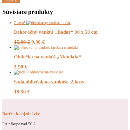
Súvisiace produkty
Zľava!
Dekoračný vankúš „Badar“ 30 x 50 cm
Pôvodná
Aktuálna
15.90
€
9.90
€
cena
cena
bola:
je:
Obliečka na vankúš „Mandala“
15.90 €.
9.90 €.
3.90
€
Sada obliečok na vankúše, 2 kusy
18.50
€
Darček k objednávke
Pri nákupe nad 50 €