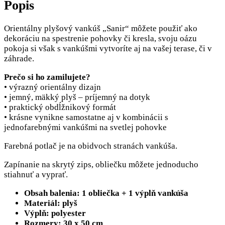
Popis
Orientálny plyšový vankúš „Sanir“ môžete použiť ako
dekoráciu na spestrenie pohovky či kresla, svoju oázu
pokoja si však s vankúšmi vytvoríte aj na vašej terase, či v
záhrade.
Prečo si ho zamilujete?
• výrazný orientálny dizajn
• jemný, mäkký plyš – príjemný na dotyk
• praktický obdĺžnikový formát
• krásne vynikne samostatne aj v kombinácii s
jednofarebnými vankúšmi na svetlej pohovke
Farebná potlač je na obidvoch stranách vankúša.
Zapínanie na skrytý zips, obliečku môžete jednoducho
stiahnuť a vyprať.
Obsah balenia: 1 obliečka + 1 výplň vankúša
Materiál: plyš
Výplň: polyester
Rozmery: 30 x 50 cm