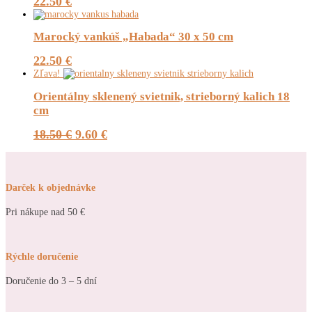
22.50
€
Marocký vankúš „Habada“ 30 x 50 cm
22.50
€
Zľava!
Orientálny sklenený svietnik, strieborný kalich 18
cm
Pôvodná
Aktuálna
18.50
€
9.60
€
cena
cena
bola:
je:
18.50 €.
9.60 €.
Darček k objednávke
Pri nákupe nad 50 €
Rýchle doručenie
Doručenie do 3 – 5 dní