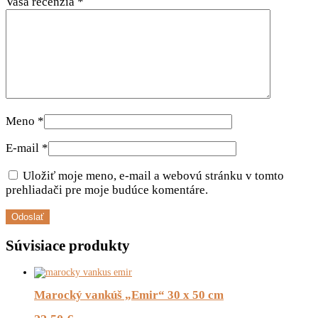
Vaša recenzia
*
Meno
*
E-mail
*
Uložiť moje meno, e-mail a webovú stránku v tomto
prehliadači pre moje budúce komentáre.
Súvisiace produkty
Marocký vankúš „Emir“ 30 x 50 cm