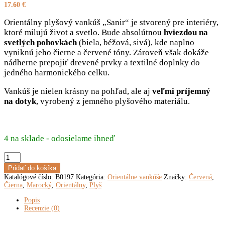
17.60
€
Orientálny plyšový vankúš „Sanir“ je stvorený pre interiéry,
ktoré milujú život a svetlo. Bude absolútnou
hviezdou na
svetlých pohovkách
(biela, béžová, sivá), kde naplno
vyniknú jeho čierne a červené tóny. Zároveň však dokáže
nádherne prepojiť drevené prvky a textilné doplnky do
jedného harmonického celku.
Vankúš je nielen krásny na pohľad, ale aj
veľmi príjemný
na dotyk
, vyrobený z jemného plyšového materiálu.
4 na sklade - odosielame ihneď
množstvo
Orientálny
Pridať do košíka
plyšový
Katalógové číslo:
B0197
Kategória:
Orientálne vankúše
Značky:
Červená
,
vankúš
Čierna
,
Marocký
,
Orientálny
,
Plyš
„Sanir“
30
Popis
x
Recenzie (0)
50
cm