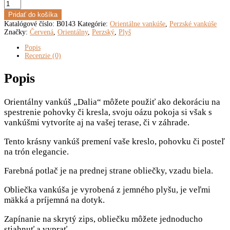
množstvo
Orientálny
Pridať do košíka
vankúš
Katalógové číslo:
B0143
Kategórie:
Orientálne vankúše
,
Perzské vankúše
„Dalia“
Značky:
Červená
,
Orientálny
,
Perzský
,
Plyš
45
x
Popis
45
Recenzie (0)
cm
Popis
Orientálny vankúš „Dalia“ môžete použiť ako dekoráciu na
spestrenie pohovky či kresla, svoju oázu pokoja si však s
vankúšmi vytvoríte aj na vašej terase, či v záhrade.
Tento krásny vankúš premení vaše kreslo, pohovku či posteľ
na trón elegancie.
Farebná potlač je na prednej strane obliečky, vzadu biela.
Obliečka vankúša je vyrobená z jemného plyšu, je veľmi
mäkká a príjemná na dotyk.
Zapínanie na skrytý zips, obliečku môžete jednoducho
stiahnuť a vyprať.