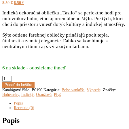
Pôvodná
Aktuálna
8.50
€
6.50
€
cena
cena
bola:
je:
Indická dekoračná obliečka „Tasilo“ sa perfektne hodí pre
8.50 €.
6.50 €.
milovníkov boho, etno aj orientálneho štýlu. Pre tých, ktorí
chcú do priestoru vniesť dotyk kultúry a indickej atmosféry.
Sýte odtiene farebnej obliečky prinášajú pocit tepla,
útulnosti a zemitej elegancie. Ľahko sa kombinuje s
neutrálnymi tónmi aj s výraznými farbami.
6 na sklade - odosielame ihneď
množstvo
Indická
Pridať do košíka
dekoračná
Katalógové číslo:
B0190
Kategórie:
Boho vankúše
,
Výpredaj
Značky:
obliečka
Bohémsky
,
Indický
,
Oranžová
,
Plyš
„Tasilo“
45
Popis
x
Recenzie (0)
45
cm
Popis