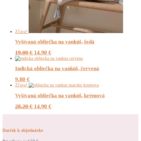
Zľava!
Vyšívaná obliečka na vankúš, šedá
Pôvodná
Aktuálna
19.00
€
14.90
€
cena
cena
bola:
je:
Indická obliečka na vankúš, červená
19.00 €.
14.90 €.
9.80
€
Zľava!
Vyšívaná obliečka na vankúš, krémová
Pôvodná
Aktuálna
28.20
€
14.90
€
cena
cena
bola:
je:
28.20 €.
14.90 €.
Darček k objednávke