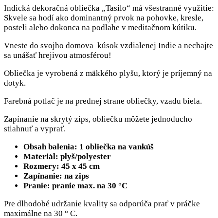
Indická dekoračná obliečka „Tasilo“ má všestranné využitie:
Skvele sa hodí ako dominantný prvok na pohovke, kresle,
posteli alebo dokonca na podlahe v meditačnom kútiku.
Vneste do svojho domova kúsok vzdialenej Indie a nechajte
sa unášať hrejivou atmosférou!
Obliečka je vyrobená z mäkkého plyšu, ktorý je príjemný na
dotyk.
Farebná potlač je na prednej strane obliečky, vzadu biela.
Zapínanie na skrytý zips, obliečku môžete jednoducho
stiahnuť a vyprať.
Obsah balenia: 1 obliečka na vankúš
Materiál: plyš/polyester
Rozmery: 45 x 45 cm
Zapínanie: na zips
Pranie: pranie max. na 30 °C
Pre dlhodobé udržanie kvality sa odporúča prať v práčke
maximálne na 30 ° C.