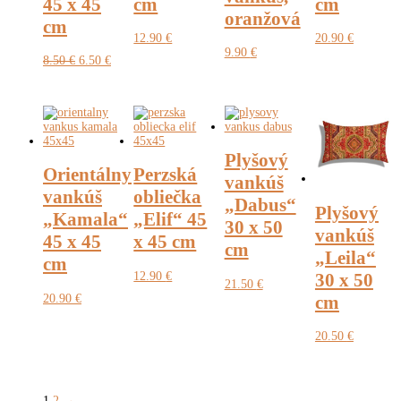
45 x 45
cm
cm
oranžová
cm
12.90
€
20.90
€
9.90
€
Pôvodná
Aktuálna
8.50
€
6.50
€
cena
cena
bola:
je:
8.50 €.
6.50 €.
Plyšový
Orientálny
Perzská
vankúš
vankúš
obliečka
„Dabus“
Plyšový
„Kamala“
„Elif“ 45
30 x 50
vankúš
45 x 45
x 45 cm
cm
„Leila“
cm
12.90
€
30 x 50
21.50
€
20.90
€
cm
20.50
€
1
2
→