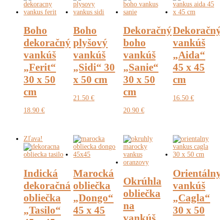
Boho
Boho
Dekoračný
Dekoračn
dekoračný
plyšový
boho
vankúš
vankúš
vankúš
vankúš
„Aida“
„Ferit“
„Sidi“ 30
„Sanie“
45 x 45
30 x 50
x 50 cm
30 x 50
cm
cm
cm
21.50
€
16.50
€
18.90
€
20.90
€
Zľava!
Indická
Marocká
Orientáln
Okrúhla
dekoračná
obliečka
vankúš
obliečka
obliečka
„Dongo“
„Cagla“
na
„Tasilo“
45 x 45
30 x 50
vankúš,