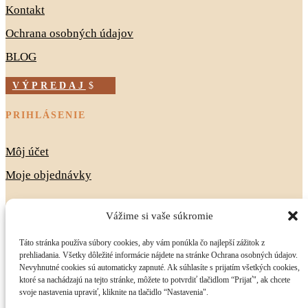
Kontakt
Ochrana osobných údajov
BLOG
VÝPREDAJ
PRIHLÁSENIE
Môj účet
Moje objednávky
info@bohoma.sk
Vážime si vaše súkromie
+421 944 778 653
Táto stránka používa súbory cookies, aby vám ponúkla čo najlepší zážitok z
prehliadania. Všetky dôležité informácie nájdete na stránke Ochrana osobných údajov.
Sledova
Nevyhnutné cookies sú automaticky zapnuté. Ak súhlasíte s prijatím všetkých cookies,
ktoré sa nachádzajú na tejto stránke, môžete to potvrdiť tlačidlom “Prijať", ak chcete
svoje nastavenia upraviť, kliknite na tlačidlo “Nastavenia".
VEDELI STE, ŽE…