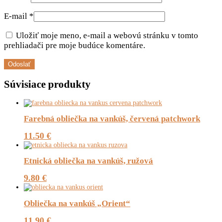
E-mail
*
Uložiť moje meno, e-mail a webovú stránku v tomto
prehliadači pre moje budúce komentáre.
Súvisiace produkty
Farebná obliečka na vankúš, červená patchwork
11.50
€
Etnická obliečka na vankúš, ružová
9.80
€
Obliečka na vankúš „Orient“
11.90
€