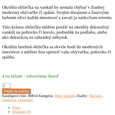
Okrúhla obliečka na vankúš by nemala chýbať v žiadnej
modernej obývačke či spálni. Svojím dizajnom a žiarivými
farbami oživí každú miestnosť a zavalí ju nádychom orientu.
Túto krásnu obliečku môžete použiť na okrúhly dekoračný
vankúš na pohovku či kreslo, podsedák na podlahu, alebo
ako dekoráciu na záhradný nábytok.
Okrúhla farebná obliečka sa skvele hodí do moderných
interiérov a môžete ňou spestriť vašu obývačku, pohovku či
spálňu.
4 na sklade - odosielame ihneď
množstvo
Okrúhla
Pridať do košíka
obliečka
Katalógové číslo:
B0014
Kategória:
Boho vankúše
Značky:
Marocký
,
na
Oranžová
,
Orientálny
vankúš,
oranžová
Popis
Recenzie (0)