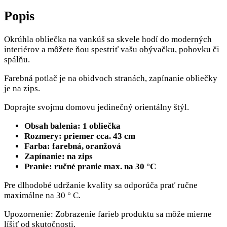
Popis
Okrúhla obliečka na vankúš sa skvele hodí do moderných
interiérov a môžete ňou spestriť vašu obývačku, pohovku či
spálňu.
Farebná potlač je na obidvoch stranách, zapínanie obliečky
je na zips.
Doprajte svojmu domovu jedinečný orientálny štýl.
Obsah balenia: 1 obliečka
Rozmery: priemer cca. 43 cm
Farba: farebná, oranžová
Zapínanie: na zips
Pranie: ručné pranie max. na 30 °C
Pre dlhodobé udržanie kvality sa odporúča prať ručne
maximálne na 30 ° C.
Upozornenie: Zobrazenie farieb produktu sa môže mierne
líšiť od skutočnosti.