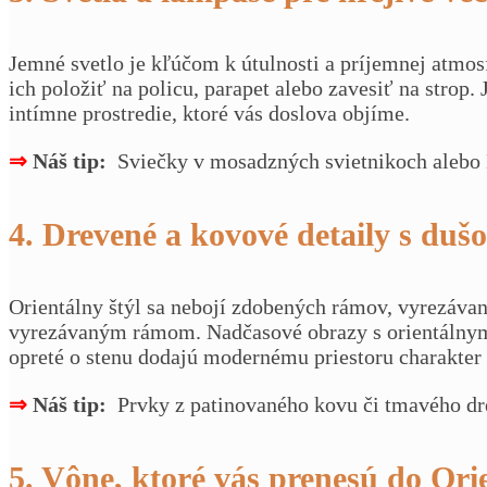
Jemné svetlo je kľúčom k útulnosti a príjemnej atmos
ich položiť na policu, parapet alebo zavesiť na stro
intímne prostredie, ktoré vás doslova objíme.
⇒
Náš tip:
Sviečky v mosadzných svietnikoch alebo
4. Drevené a kovové detaily s duš
Orientálny štýl sa nebojí zdobených rámov, vyrezávan
vyrezávaným rámom. Nadčasové obrazy s orientálnymi
opreté o stenu dodajú modernému priestoru charakter 
⇒
Náš tip:
Prvky z patinovaného kovu či tmavého dre
5. Vône, ktoré vás prenesú do Ori