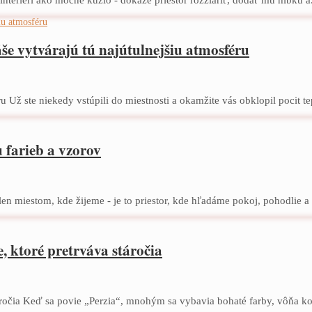
še vytvárajú tú najútulnejšiu atmosféru
 Už ste niekedy vstúpili do miestnosti a okamžite vás obklopil pocit tep
 farieb a vzorov
n miestom, kde žijeme - je to priestor, kde hľadáme pokoj, pohodlie a 
 ktoré pretrváva stáročia
ročia Keď sa povie „Perzia“, mnohým sa vybavia bohaté farby, vôňa kor