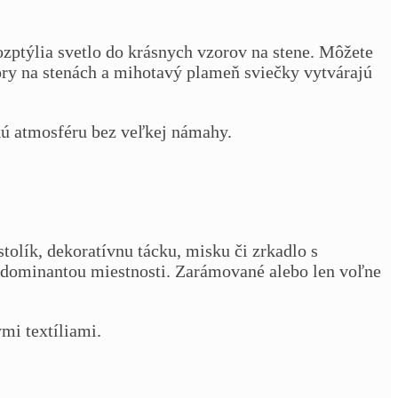
ozptýlia svetlo do krásnych vzorov na stene. Môžete
zory na stenách a mihotavý plameň sviečky vytvárajú
ú atmosféru bez veľkej námahy.
tolík, dekoratívnu tácku, misku či zrkadlo s
dominantou miestnosti. Zarámované alebo len voľne
mi textíliami.