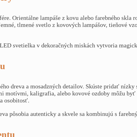
fére. Orientálne lampáše z kovu alebo farebného skla r
p. Jemné, tlmené svetlo z kovových lampášov, tieňové v
 LED svetielka v dekoračných miskách vytvoria magick
ou
ého dreva a mosadzných detailov. Skúste pridať nízky s
 motívmi, kaligrafia, alebo kovové ozdoby môžu byť 
a osobitosť.
va pôsobia autenticky a skvele sa kombinujú s farebný
entu