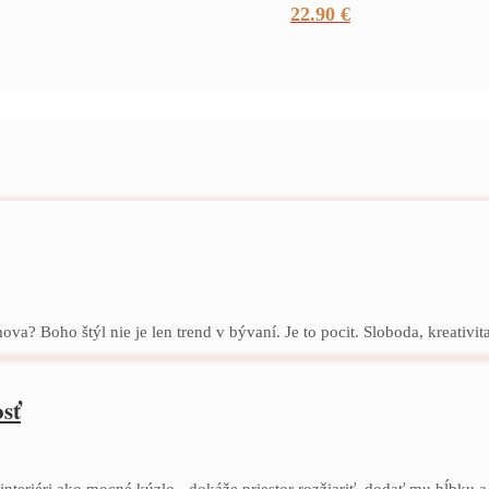
22.90
€
a? Boho štýl nie je len trend v bývaní. Je to pocit. Sloboda, kreativita,
osť
 interiéri ako mocné kúzlo - dokáže priestor rozžiariť, dodať mu hĺbku a.