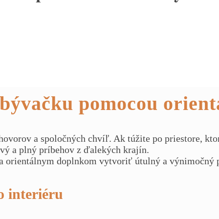
ť obývačku pomocou orien
orov a spoločných chvíľ. Ak túžite po priestore, ktor
jivý a plný príbehov z ďalekých krajín.
ka orientálnym doplnkom vytvoriť útulný a výnimočný p
 interiéru