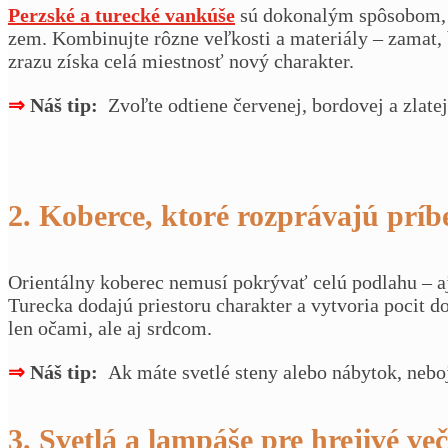
Perzské a turecké vankúše
sú dokonalým spôsobom, ak
zem. Kombinujte rôzne veľkosti a materiály – zamat, b
zrazu získa celá miestnosť nový charakter.
⇒
Náš tip:
Zvoľte odtiene červenej, bordovej a zlate
2. Koberce, ktoré rozprávajú príb
Orientálny koberec nemusí pokrývať celú podlahu – a
Turecka dodajú priestoru charakter a vytvoria pocit d
len očami, ale aj srdcom.
⇒
Náš tip:
Ak máte svetlé steny alebo nábytok, nebo
3. Svetlá a lampáše pre hrejivé ve