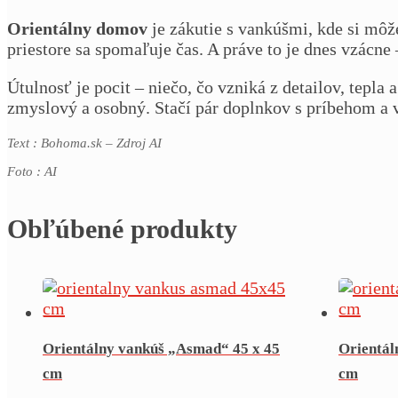
Orientálny domov
je zákutie s vankúšmi, kde si mô
priestore sa spomaľuje čas. A práve to je dnes vzácn
Útulnosť je pocit – niečo, čo vzniká z detailov, tepla 
zmyslový a osobný. Stačí pár doplnkov s príbehom a 
Text : Bohoma.sk – Zdroj AI
Foto : AI
Obľúbené produkty
Orientálny vankúš „Asmad“ 45 x 45
Orientál
cm
cm