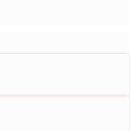
...
..