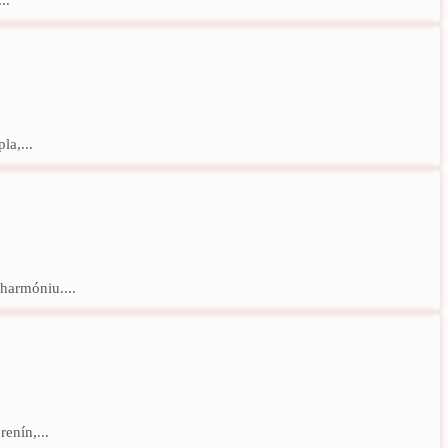
la,...
harmóniu....
enín,...