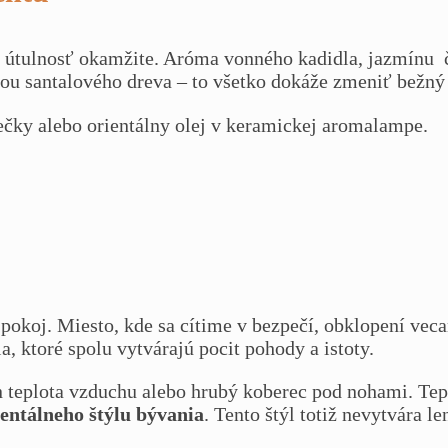
iť útulnosť okamžite. Aróma vonného kadidla, jazmínu 
ómou santalového dreva – to všetko dokáže zmeniť bežný 
iečky alebo orientálny olej v keramickej aromalampe.
okoj. Miesto, kde sa cítime v bezpečí, obklopení veca
ia, ktoré spolu vytvárajú pocit pohody a istoty.
len teplota vzduchu alebo hrubý koberec pod nohami. Tep
ientálneho štýlu bývania
. Tento štýl totiž nevytvára l