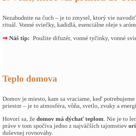
Nezabudnite na čuch – je to zmysel, ktorý vie navod
rituál. Vonné sviečky, kadidlá, esenciálne oleje s ar
⇒
Náš tip:
Použite difuzér, vonné tyčinky, vonné sv
Teplo domova
Domov je miesto, kam sa vraciame, keď potrebujeme p
priestor – je to atmosféra, vôňa, svetlo, zvuky a energ
Hovorí sa, že
domov má dýchať teplom
. Nie je to 
práve v tom spočíva jedno z najväčších tajomstiev
or
duševnej rovnováhy.