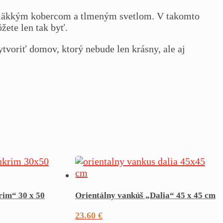
 s mäkkým kobercom a tlmeným svetlom. V takomto
žete len tak byť.
voriť domov, ktorý nebude len krásny, ale aj
rim“ 30 x 50
Orientálny vankúš „Dalia“ 45 x 45 cm
23.60
€