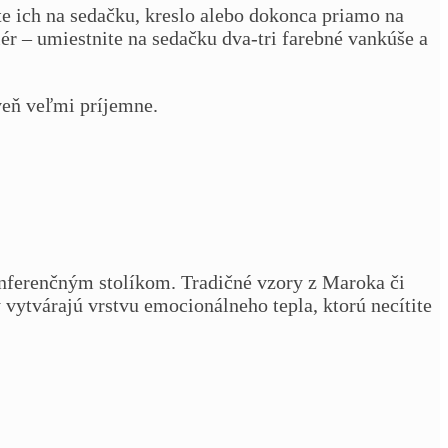
e ich na sedačku, kreslo alebo dokonca priamo na
ér – umiestnite na sedačku dva-tri farebné vankúše a
oveň veľmi príjemne.
nferenčným stolíkom. Tradičné vzory z Maroka či
 vytvárajú vrstvu emocionálneho tepla, ktorú necítite