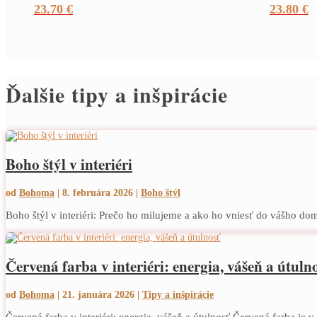
23.70
€
23.80
€
Ďalšie tipy a inšpirácie
Boho štýl v interiéri
od
Bohoma
|
8. februára 2026
|
Boho štýl
Boho štýl v interiéri: Prečo ho milujeme a ako ho vniesť do vášho domov
Červená farba v interiéri: energia, vášeň a útuln
od
Bohoma
|
21. januára 2026
|
Tipy a inšpirácie
Červená farba v interiéri: energia, vášeň a útulnosť Červená farba je v