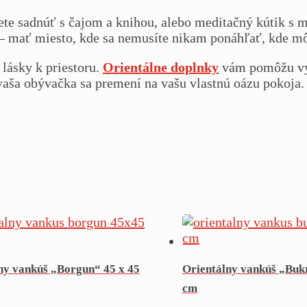
žete sadnúť s čajom a knihou, alebo meditačný kútik
e – mať miesto, kde sa nemusíte nikam ponáhľať, kde mô
a lásky k priestoru.
Orientálne doplnky
vám pomôžu vyt
vaša obývačka sa premení na vašu vlastnú oázu pokoja.
ny vankúš „Borgun“ 45 x 45
Orientálny vankúš „Buk
cm