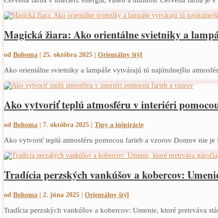
Magická žiara: Ako orientálne svietniky a lampá
od
Bohoma
|
25. októbra 2025
|
Orientálny štýl
Ako orientálne svietniky a lampáše vytvárajú tú najútulnejšiu atmosféru
Ako vytvoriť teplú atmosféru v interiéri pomocou
od
Bohoma
|
7. októbra 2025
|
Tipy a inšpirácie
Ako vytvoriť teplú atmosféru pomocou farieb a vzorov Domov nie je le
Tradícia perzských vankúšov a kobercov: Umenie,
od
Bohoma
|
2. júna 2025
|
Orientálny štýl
Tradícia perzských vankúšov a kobercov: Umenie, ktoré pretrváva stá