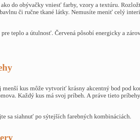
o do obývačky vniesť farby, vzory a textúru. Rozložt
avlnu či ručne tkané látky. Nemusíte meniť celý interi
j pre teplo a útulnosť. Červená pôsobí energicky a zár
ehy
j menší kus môže vytvoriť krásny akcentný bod pod ko
omova. Každý kus má svoj príbeh. A práve tieto príbehy
jte sa siahnuť po sýtejších farebných kombináciách.
čery