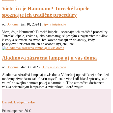
Viete, čo je Hammam? Turecké kúpele –
spoznajte ich tradičné procedúry
od
Bohoma
|
jan 10, 2024
|
Tipy a inšpirácie
Viete, čo je Hammam? Turecké kúpele – spoznajte ich tradičné procedúry
Turecké kúpele, známe aj ako hammamy, sú jedným z najstarších rituálov
čistoty a relaxácie na svete. Ich korene siahajú až do antiky, kedy
poskytovali priestor nielen na osobnú hygienu, ale...
Aladinova zázračná lampa aj u vás doma
od
Bohoma
|
dec 30, 2023
|
Tipy a inšpirácie
Aladinova zázračná lampa aj u vás doma V dnešnej uponáhľanej dobe, keď
moderný život často zahltí našu myseľ, stále viac ľudí hľadá spôsoby, ako
vniesť do svojho domova pokoj a harmóniu. Túto atmosféru dosiahnete
vďaka orientálnym lampášom a svietnikom, ktoré svojim...
Darček k objednávke
Pri nákupe nad 50 €