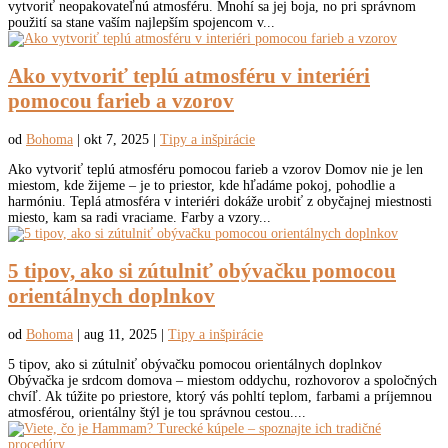
vytvoriť neopakovateľnú atmosféru. Mnohí sa jej boja, no pri správnom
použití sa stane vaším najlepším spojencom v...
Ako vytvoriť teplú atmosféru v interiéri
pomocou farieb a vzorov
od
Bohoma
|
okt 7, 2025
|
Tipy a inšpirácie
Ako vytvoriť teplú atmosféru pomocou farieb a vzorov Domov nie je len
miestom, kde žijeme – je to priestor, kde hľadáme pokoj, pohodlie a
harmóniu. Teplá atmosféra v interiéri dokáže urobiť z obyčajnej miestnosti
miesto, kam sa radi vraciame. Farby a vzory...
5 tipov, ako si zútulniť obývačku pomocou
orientálnych doplnkov
od
Bohoma
|
aug 11, 2025
|
Tipy a inšpirácie
5 tipov, ako si zútulniť obývačku pomocou orientálnych doplnkov
Obývačka je srdcom domova – miestom oddychu, rozhovorov a spoločných
chvíľ. Ak túžite po priestore, ktorý vás pohltí teplom, farbami a príjemnou
atmosférou, orientálny štýl je tou správnou cestou....