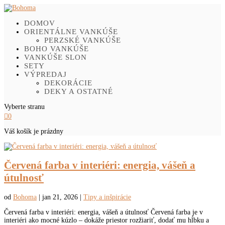
DOMOV
ORIENTÁLNE VANKÚŠE
PERZSKÉ VANKÚŠE
BOHO VANKÚŠE
VANKÚŠE SLON
SETY
VÝPREDAJ
DEKORÁCIE
DEKY A OSTATNÉ
Vyberte stranu

0
Váš košík je prázdny
Červená farba v interiéri: energia, vášeň a
útulnosť
od
Bohoma
|
jan 21, 2026
|
Tipy a inšpirácie
Červená farba v interiéri: energia, vášeň a útulnosť Červená farba je v
interiéri ako mocné kúzlo – dokáže priestor rozžiariť, dodať mu hĺbku a